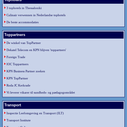
3 tophotels in Thessaloniki
Culinair verwennen in Nederlandse tophotels
De beste accommodaties
Toppartners
De winkel van TopPartner
Dekatel Telecom en KPN blijven 'toppartners'
Foreign Trade
IOC Toppartners
KPN Business Partner zoeken
KPN TopPartner
Roda JC Kerkrade
Vi leverer vikarer til sundheds- og pædagogområdet
Transport
Inspectie Leefomgeving en Transport (ILT)
Transport Institute